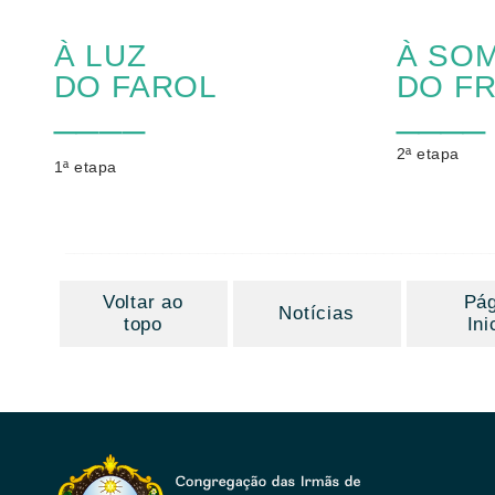
À LUZ
À SO
DO FAROL
DO F
____
____
2ª etapa
1ª etapa
________________________________________________
Voltar ao
Pág
Notícias
topo
Ini