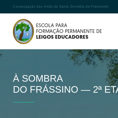
Congregação das Irmãs de Santa Dorotéia da Frassinetti
À SOMBRA
DO FRÁSSINO — 2ª ET
____