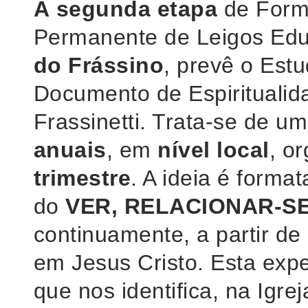
A
segunda etapa
de Form
Permanente de Leigos Ed
do Frássino
, prevê o Est
Documento de Espiritualid
Frassinetti. Trata-se de u
anuais
, em
nível local
, o
trimestre
. A ideia é forma
do
VER,
RELACIONAR-S
continuamente, a partir d
em Jesus Cristo. Esta expe
que nos identifica, na Igrej