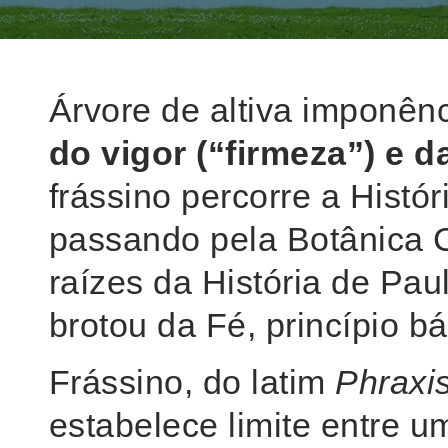
Árvore de altiva imponênc
do vigor (“firmeza”) e d
frássino percorre a Histór
passando pela Botânica 
raízes da História de Pau
brotou da Fé, princípio b
Frássino, do latim
Phraxi
estabelece limite entre u